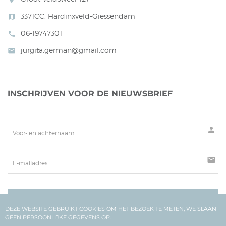
3371CC, Hardinxveld-Giessendam
map
06-19747301
call
jurgita.german@gmail.com
mail
INSCHRIJVEN VOOR DE NIEUWSBRIEF
person
mail
AANMELDEN
DEZE WEBSITE GEBRUIKT COOKIES OM HET BEZOEK TE METEN, WE SLAAN
GEEN PERSOONLIJKE GEGEVENS OP.