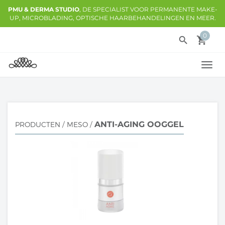
PMU & DERMA STUDIO
, DE SPECIALIST VOOR PERMANENTE MAKE-
UP, MICROBLADING, OPTISCHE HAARBEHANDELINGEN EN MEER.
0
search
local_grocery_store
TOGG
NAVI
ANTI-AGING OOGGEL
PRODUCTEN
/
MESO
/