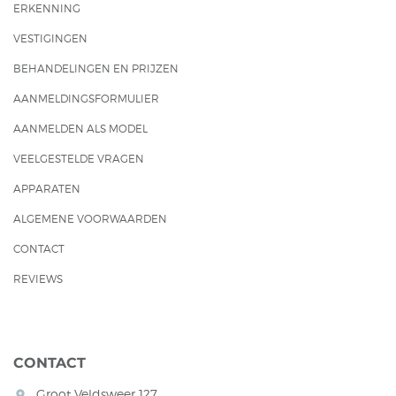
ERKENNING
VESTIGINGEN
BEHANDELINGEN EN PRIJZEN
AANMELDINGSFORMULIER
AANMELDEN ALS MODEL
VEELGESTELDE VRAGEN
APPARATEN
ALGEMENE VOORWAARDEN
CONTACT
REVIEWS
CONTACT
Groot Veldsweer 127
room