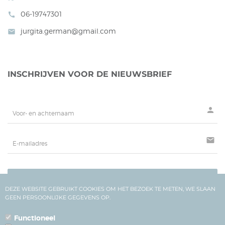
06-19747301
call
jurgita.german@gmail.com
mail
INSCHRIJVEN VOOR DE NIEUWSBRIEF
person
mail
AANMELDEN
DEZE WEBSITE GEBRUIKT COOKIES OM HET BEZOEK TE METEN, WE SLAAN
GEEN PERSOONLIJKE GEGEVENS OP.
Functioneel