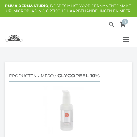
PMU & DERMA STUDIO
, DE SPECIALIST VOOR PERMANENTE MAKE-
UP, MICROBLADING, OPTISCHE HAARBEHANDELINGEN EN MEER.
0
search
local_grocery_store
TOGG
NAVI
GLYCOPEEL 10%
PRODUCTEN
/
MESO
/